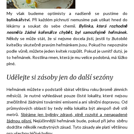
My však budeme optimisty a nadšeně se pustíme do
bylinkářství.
Při každém píchnutí nemusíme pak utíkat hned do
lékárny a soukat do sebe chemii.
Bylinka, která rozhodně
nesměla žádné kořenářce chybět, byl samozřejmě heřmánek.
Někdy se může stát, že si nejsme docela jisti, jestli ty žlutobílé
kvítečky skutečně pravým heřmánkem jsou. Pokud ho nepoznáte
podle vůně, můžete jeden kvítek rozpůlit. Pokud je uvnitř dutý, je
to heřmánek. Rostlina rmen, která je mu velice podobná, má lůžko
plné.
Udělejte si zásoby jen do další sezóny
Heřmánek můžete v podstatě sbírat většinu roku (kromě zimních
měsíců). Je nutné vyhledávat pouze čisté lokality, které nejsou
znečištěné žádnými továrními emisemi a ani silniční dopravou. Od
průmyslových oblastí by tedy měla lokalita být alespoň dvě stě
metrů.
Sbíráme jen bylinky zdravé, plně rozvité a nenapadené
žádnou plísní.
Nejúčinnější heřmánek bude, pokud při jeho sběru
dodržíte několik nezbytných zásad. Tyto zásady ale platí většinou
pro všechny léčivé byliny.