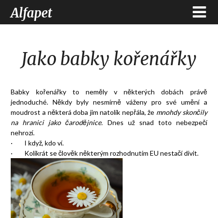
Alfapet
Jako babky kořenářky
Babky kořenářky to neměly v některých dobách právě
jednoduché. Někdy byly nesmírně váženy pro své umění a
moudrost a některá doba jim natolik nepřála, že
mnohdy skončily
na hranici jako čarodějnice.
Dnes už snad toto nebezpečí
nehrozí.
· I když, kdo ví.
· Kolikrát se člověk některým rozhodnutím EU nestačí divit.