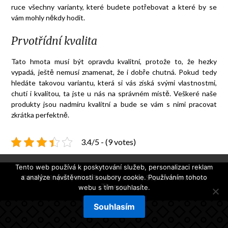
ruce všechny varianty, které budete potřebovat a které by se
vám mohly někdy hodit.
Prvotřídní kvalita
Tato hmota musí být opravdu kvalitní, protože to, že hezky
vypadá, ještě nemusí znamenat, že i dobře chutná. Pokud tedy
hledáte takovou variantu, která si vás získá svými vlastnostmi,
chutí i kvalitou, ta jste u nás na správném místě. Veškeré naše
produkty jsou nadmíru kvalitní a bude se vám s nimi pracovat
zkrátka perfektně.
3.4/5 - (9 votes)
Tento web používá k poskytování služeb, personalizaci reklam
a analýze návštěvnosti soubory cookie. Používáním tohoto
©2026 Alfapet
| WordPress Theme by
Superb WordPress
Themes
webu s tím souhlasíte.
Souhlasím