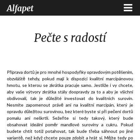
Alfapet
Pečte s radostí
Příprava dortů je pro mnohé hospodyňky opravdovým potěšením,
obzvláště tehdy, pokud mají k dispozici kvalitní
marcipánovou
hmotu
, se kterou se zkrátka pracuje samo. Jestliže i vy chcete,
aby vaše výtvory zkrátka stály doopravdy za to a aby je všichni
obdivovali, tak je důležité investovat do kvalitních surovin.
Nesmíte zapomenout právě ani na kvalitní marcipán, který je
opravdu důležitou surovinou, bez které byste si při pečení dortů
pomalu ani neškrtli. Sežeňte si tedy takový, který bude
obsahovat ideální poměr mandlové suroviny a cukru. Pokud
budete chtít totiž potahovat, tak bude třeba sáhnout po jiné
variantě, než když chcete pouze zdobit a hrát si. Mějte tedy po