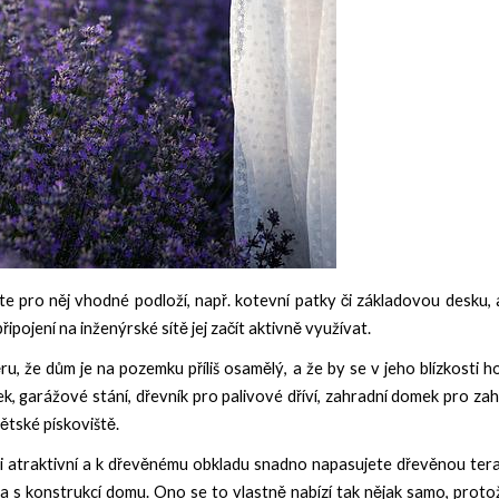
te pro něj vhodné podloží, např. kotevní patky či základovou desku,
pojení na inženýrské sítě jej začít aktivně využívat.
 že dům je na pozemku příliš osamělý, a že by se v jeho blízkosti h
ek, garážové stání, dřevník pro palivové dříví, zahradní domek pro z
ětské pískoviště.
mi atraktivní a k dřevěnému obkladu snadno napasujete dřevěnou ter
la
s konstrukcí domu. Ono se to vlastně nabízí tak nějak samo, proto