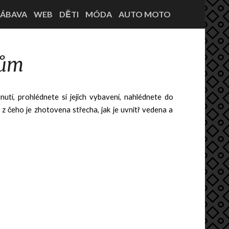
ÁBAVA
WEB
DĚTI
MÓDA
AUTO MOTO
mům
nutí, prohlédnete si jejich vybavení, nahlédnete do
 z čeho je zhotovena střecha, jak je uvnitř vedena a