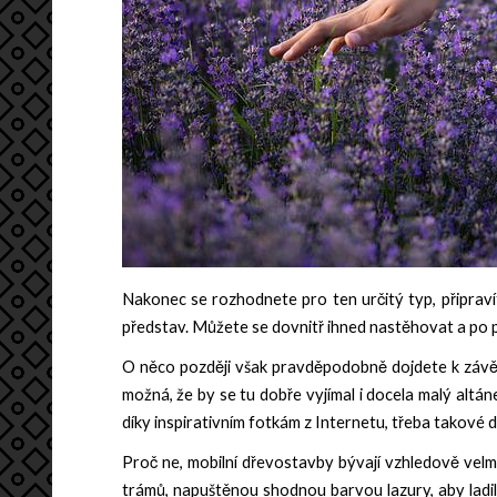
Nakonec se rozhodnete pro ten určitý typ, připraví
představ. Můžete se dovnitř ihned nastěhovat a po při
O něco později však pravděpodobně dojdete k závěru,
možná, že by se tu dobře vyjímal i docela malý altán
díky inspirativním fotkám z Internetu, třeba takové d
Proč ne, mobilní dřevostavby bývají vzhledově vel
trámů, napuštěnou shodnou barvou lazury, aby
ladi