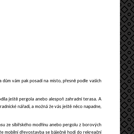
 a dům vám pak posadí na místo, přesně podle vašich
odila ještě pergola anebo alespoň zahradní terasa. A
ahradnické nářadí, a možná že vás ještě něco napadne,
asu ze sibiřského modřínu anebo pergolu z borových
že mobilní dřevostavba se báječně hodí do rekreační