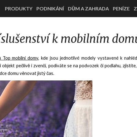
PRODUKTY
PODNIKÁNÍ
DŮM A ZAHRADA
PENÍZE
Z
íslušenství k mobilním do
ů Top mobilní domy
, kde jsou jednotlivé modely vystavené k nahléd
bjekt pečlivě i zvenčí, podíváte se na podvozek či podlahu, zjistíte,
dce domu věnovat jistý čas.