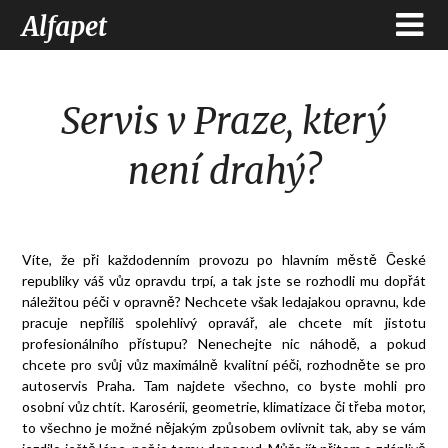
Alfapet
Servis v Praze, který
není drahý?
Víte, že při každodenním provozu po hlavním městě České
republiky váš vůz opravdu trpí, a tak jste se rozhodli mu dopřát
náležitou péči v opravně? Nechcete však ledajakou opravnu, kde
pracuje nepříliš spolehlivý opravář, ale chcete mít jistotu
profesionálního přístupu? Nenechejte nic náhodě, a pokud
chcete pro svůj vůz maximálně kvalitní péči, rozhodněte se pro
autoservis Praha
. Tam najdete všechno, co byste mohli pro
osobní vůz chtít. Karosérii, geometrie, klimatizace či třeba motor,
to všechno je možné nějakým způsobem ovlivnit tak, aby se vám