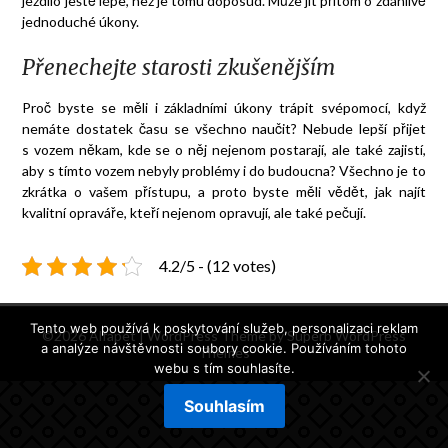
jezdilo ještě lépe, než je tomu doposud. Může jít přitom o zdánlivě
jednoduché úkony.
Přenechejte starosti zkušenějším
Proč byste se měli i základními úkony trápit svépomocí, když
nemáte dostatek času se všechno naučit? Nebude lepší přijet
s vozem někam, kde se o něj nejenom postarají, ale také zajistí,
aby s tímto vozem nebyly problémy i do budoucna? Všechno je to
zkrátka o vašem přístupu, a proto byste měli vědět, jak najít
kvalitní opraváře, kteří nejenom opravují, ale také pečují.
4.2/5 - (12 votes)
Tento web používá k poskytování služeb, personalizaci reklam
©2026 Alfapet
| WordPress Theme by
Superb WordPress
a analýze návštěvnosti soubory cookie. Používáním tohoto
Themes
webu s tím souhlasíte.
Souhlasím