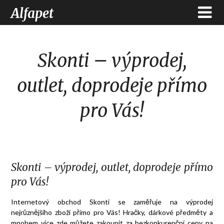
Alfapet
Skonti – výprodej,
outlet, doprodeje přímo
pro Vás!
Skonti – výprodej, outlet, doprodeje přímo
pro Vás!
Internetový obchod Skonti se zaměřuje na
výprodej
nejrůznějšího zboží přímo pro Vás! Hračky, dárkové předměty a
mnohem více zde můžete zakoupit za bezkonkurenční ceny na