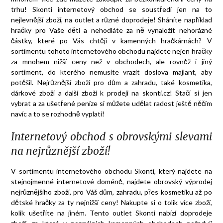
trhu! Skonti internetový obchod se soustředí jen na to
nejlevnější zboží, na
outlet
a různé
doprodeje
! Sháníte například
hračky pro Vaše děti a nehodláte za ně vynaložit nehorázné
částky, které po Vás chtějí v kamenných hračkárnách? V
sortimentu tohoto internetového obchodu najdete nejen hračky
za mnohem nižší ceny než v obchodech, ale rovněž i jiný
sortiment, do kterého nemusíte vrazit doslova majlant, aby
potěšil. Nejrůznější zboží pro dům a zahradu, také kosmetika,
dárkové zboží a další zboží k prodeji na skonti.cz! Stačí si jen
vybrat a za ušetřené peníze si můžete udělat radost ještě něčím
navíc a to se rozhodně vyplatí!
Internetový obchod s obrovskými slevami
na nejrůznější zboží!
V sortimentu internetového obchodu Skonti, který najdete na
stejnojmenné internetové doméně, najdete obrovský výprodej
nejrůznějšího zboží, pro Váš dům, zahradu, přes kosmetiku až po
dětské hračky za ty nejnižší ceny! Nakupte si o tolik více zboží,
kolik ušetříte na jiném. Tento outlet Skonti nabízí doprodeje