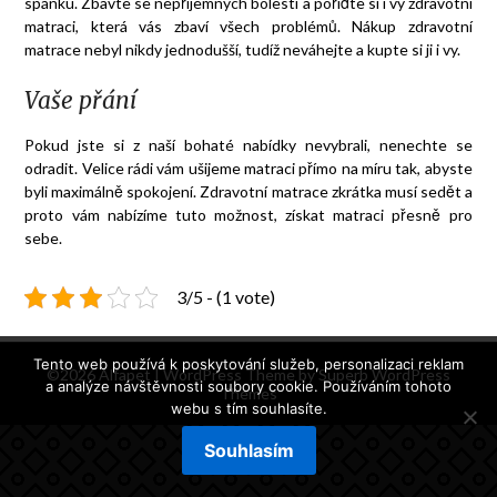
spánku. Zbavte se nepříjemných bolestí a pořiďte si i vy zdravotní
matraci, která vás zbaví všech problémů. Nákup
zdravotní
matrace
nebyl nikdy jednodušší, tudíž neváhejte a kupte si ji i vy.
Vaše přání
Pokud jste si z naší bohaté nabídky nevybrali, nenechte se
odradit. Velice rádi vám ušijeme matraci přímo na míru tak, abyste
byli maximálně spokojení. Zdravotní matrace zkrátka musí sedět a
proto vám nabízíme tuto možnost, získat matraci přesně pro
sebe.
3/5 - (1 vote)
Tento web používá k poskytování služeb, personalizaci reklam
©2026 Alfapet
| WordPress Theme by
Superb WordPress
a analýze návštěvnosti soubory cookie. Používáním tohoto
Themes
webu s tím souhlasíte.
Souhlasím