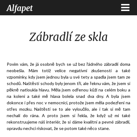
Alfapet
Zábradlí ze skla
Povím vám, že já osobně bych se už bez řádného zábradlí doma
neobešla. Mám totiž velice negativní zkušenosti a také
vzpomínky, kdy jsem jednou byla u své tety a spadla jsem tam ze
schodů. Naštěstí schody byly jenom tři, ale řeknu vám, že jsem si
pěkně natloukla hlavu. Měla jsem odřenou kůži na celém boku a
na koleni a také mě hlava bolela snad dva dny. A byla jsem
dokonce i přes noc v nemocnici, protože jsem měla podezření na
otřes mozku. Naštěstí se to ale vyloučilo, ale i tak si mě tam
nechali do rána. A proto jsem si řekla, že když už mi také
rekonstruujeme náš interiér, že si dáme kvalitní a pevné zábradlí,
opravdu nechci riskovat, že se potom také něco stane.